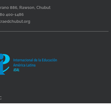
grano 886, Rawson, Chubut
280 400-1486
itraedchubut.org
C