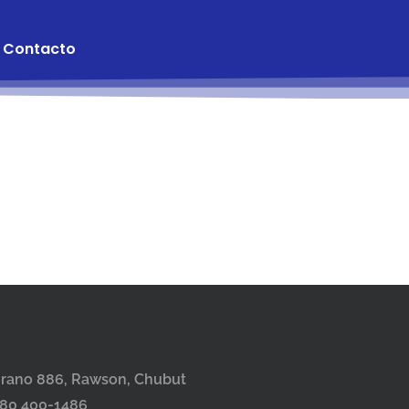
Contacto
grano 886, Rawson, Chubut
280 400-1486