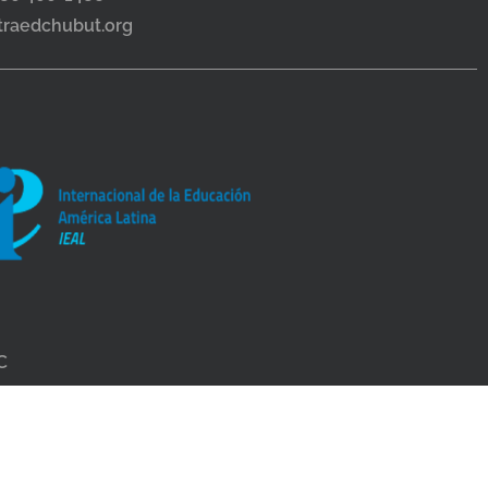
itraedchubut.org
C