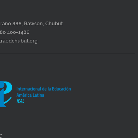
grano 886, Rawson, Chubut
280 400-1486
itraedchubut.org
C