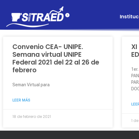
Instituc
Convenio CEA- UNIPE.
XI
Semana virtual UNIPE
E
Federal 2021 del 22 al 26 de
febrero
1er
PAN
PAR
Seman Virtual para
DOC
LEER MÁS
LEE
18 de febrero de 2021
1 d