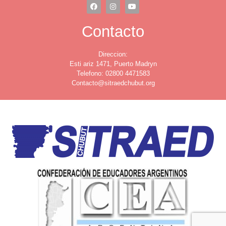
Contacto
Direccion:
Esti ariz 1471, Puerto Madryn
Telefono: 02800 4471583
Contacto@sitraedchubut.org